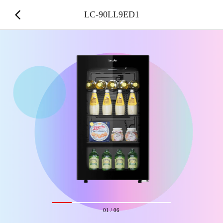
LC-90LL9ED1
01
/
06