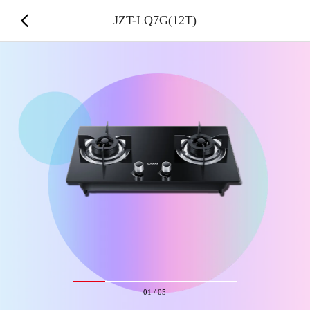
JZT-LQ7G(12T)
01
/
05