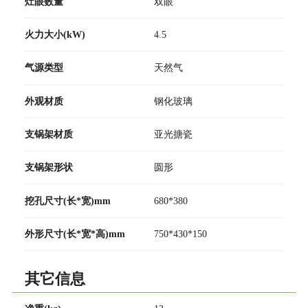
灶眼数量
双眼
火力大小(kW)
4.5
气源类型
天然气
外观材质
钢化玻璃
支锅架材质
亚光搪瓷
支锅架形状
圆形
挖孔尺寸(长*宽)mm
680*380
外形尺寸(长*宽*高)mm
750*430*150
其它信息