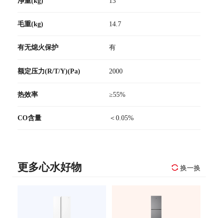
净重(kg)
13
毛重(kg)
14.7
有无熄火保护
有
额定压力(R/T/Y)(Pa)
2000
热效率
≥55%
CO含量
＜0.05%
更多心水好物
换一换