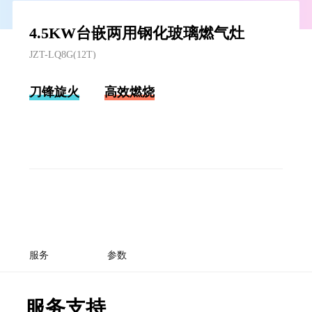
4.5KW台嵌两用钢化玻璃燃气灶
JZT-LQ8G(12T)
刀锋旋火
高效燃烧
服务
参数
服务支持