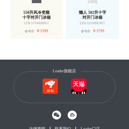
550升风冷变频
懒人 502升十字
十字对开门冰箱
对开门冰箱
LTD-575WDS9U1
LTD-521WDL9U1
￥
3399
￥
3799
参考价
参考价
Leader旗舰店
法律声明
联系我们
Leader门店