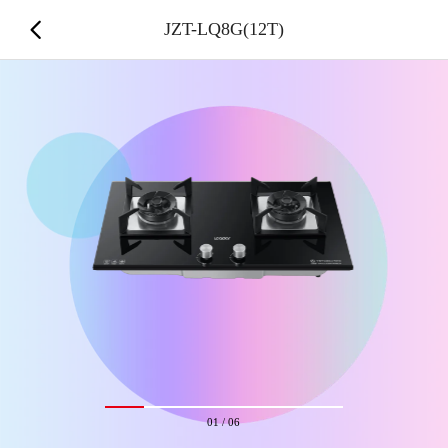
JZT-LQ8G(12T)
01
/
06