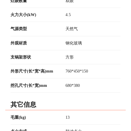
灶眼数量
双眼
火力大小(kW)
4.5
气源类型
天然气
外观材质
钢化玻璃
支锅架形状
方形
外形尺寸(长*宽*高)mm
760*450*150
挖孔尺寸(长*宽)mm
680*380
其它信息
毛重(kg)
13