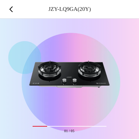
JZY-LQ9GA(20Y)
01
/
05