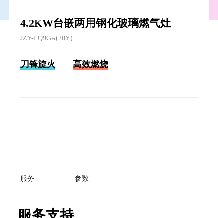
4.2KW台嵌两用钢化玻璃燃气灶
JZY-LQ9GA(20Y)
刀锋旋火
高效燃烧
服务
参数
服务支持