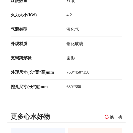
灶眼数量
双眼
火力大小(kW)
4.2
气源类型
液化气
外观材质
钢化玻璃
支锅架形状
圆形
外形尺寸(长*宽*高)mm
760*450*150
挖孔尺寸(长*宽)mm
680*380
更多心水好物
换一换