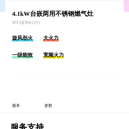
4.1kW台嵌两用不锈钢燃气灶
JZT-QI303(12T)
旋风劲火
大火力
一级能效
宽频火力
服务
参数
服务支持