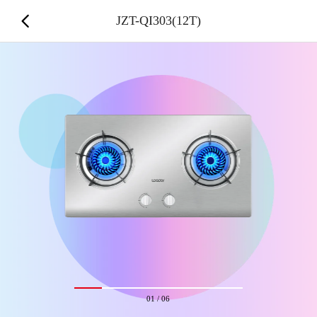
JZT-QI303(12T)
01
/
06