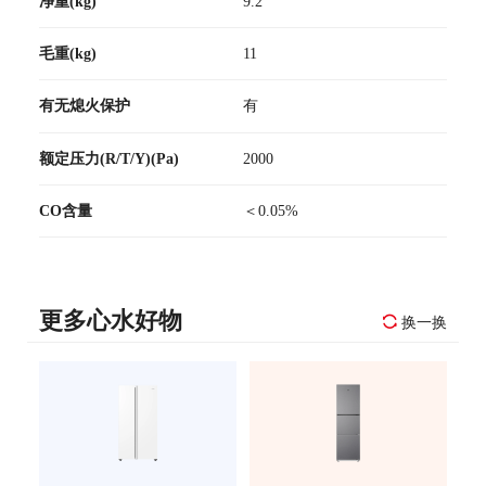
净重(kg)
9.2
毛重(kg)
11
有无熄火保护
有
额定压力(R/T/Y)(Pa)
2000
CO含量
＜0.05%
更多心水好物
换一换