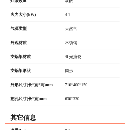
灶眼数量
双眼
火力大小(kW)
4.1
气源类型
天然气
外观材质
不锈钢
支锅架材质
亚光搪瓷
支锅架形状
圆形
外形尺寸(长*宽*高)mm
710*400*150
挖孔尺寸(长*宽)mm
630*330
其它信息