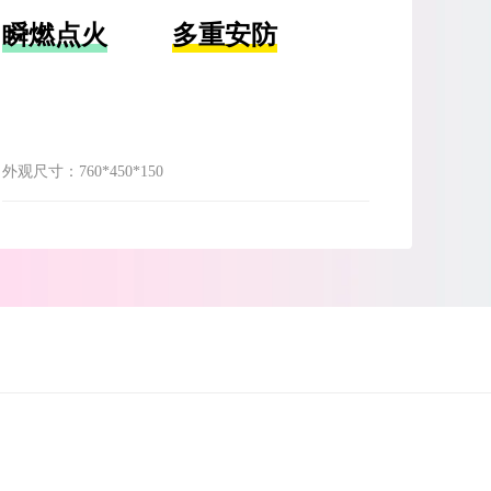
瞬燃点火
多重安防
外观尺寸：
760*450*150