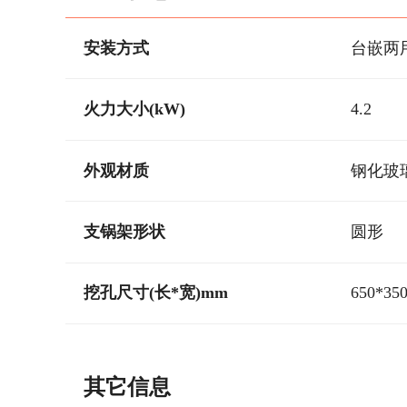
安装方式
台嵌两
火力大小(kW)
4.2
外观材质
钢化玻
支锅架形状
圆形
挖孔尺寸(长*宽)mm
650*35
其它信息