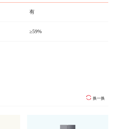
有
≥59%
换一换