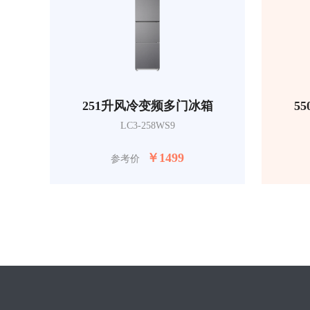
251升风冷变频多门冰箱
5
LC3-258WS9
￥
1499
参考价