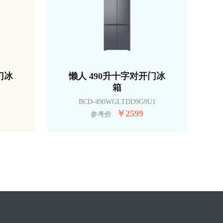
门冰
懒人 490升十字对开门冰
箱
BCD-490WGLTDD9G9U1
￥
2599
参考价