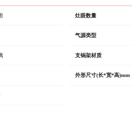
用
灶眼数量
气源类型
璃
支锅架材质
外形尺寸(长*宽*高)mm
0