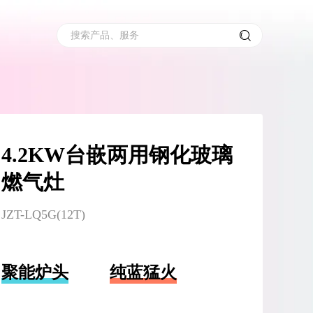
搜索产品、服务
4.2KW台嵌两用钢化玻璃
燃气灶
JZT-LQ5G(12T)
聚能炉头
纯蓝猛火