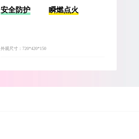
安全防护
瞬燃点火
外观尺寸：
720*420*150