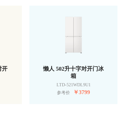
对开
懒人 502升十字对开门冰
箱
LTD-521WDL9U1
￥
3799
参考价