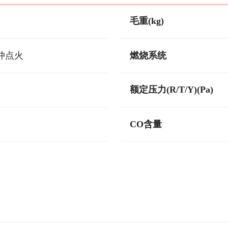
毛重(kg)
冲点火
燃烧系统
额定压力(R/T/Y)(Pa)
CO含量