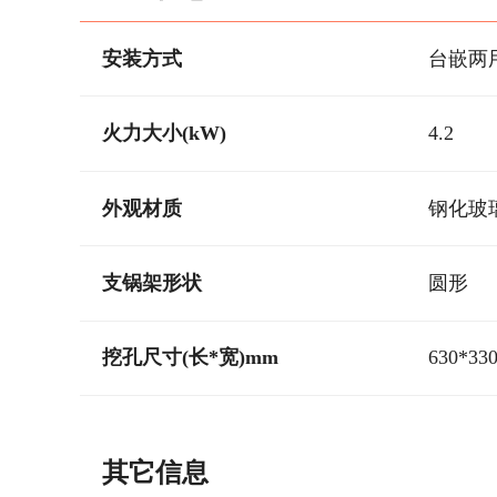
安装方式
台嵌两
火力大小(kW)
4.2
外观材质
钢化玻
支锅架形状
圆形
挖孔尺寸(长*宽)mm
630*33
其它信息