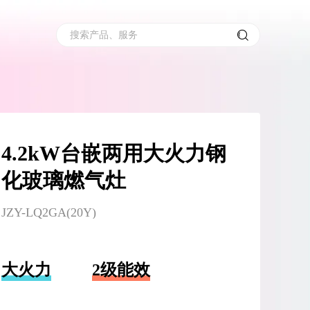
搜索产品、服务
4.2kW台嵌两用大火力钢
化玻璃燃气灶
JZY-LQ2GA(20Y)
大火力
2级能效