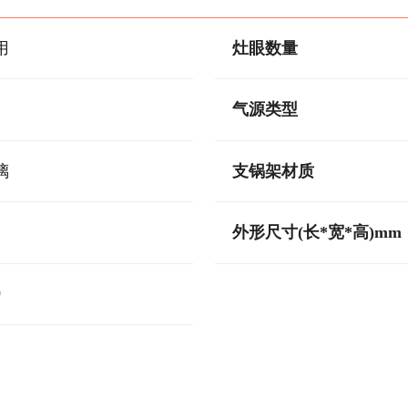
用
灶眼数量
气源类型
璃
支锅架材质
外形尺寸(长*宽*高)mm
0