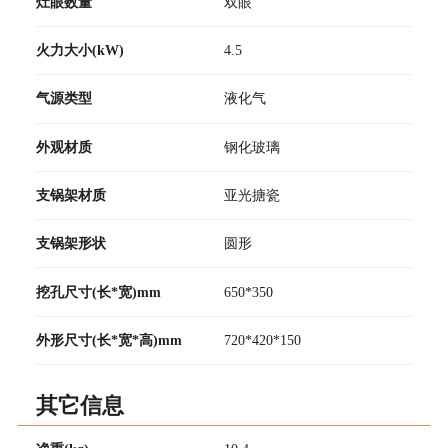
灶眼数量
双眼
火力大小(kW)
4.5
气源类型
液化气
外观材质
钢化玻璃
支锅架材质
亚光搪瓷
支锅架形状
圆形
挖孔尺寸(长*宽)mm
650*350
外形尺寸(长*宽*高)mm
720*420*150
其它信息