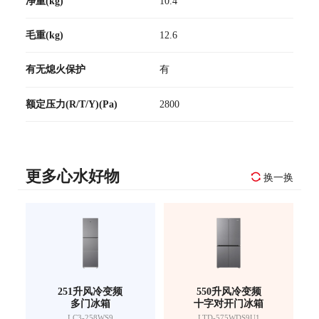
净重(kg)
10.4
毛重(kg)
12.6
有无熄火保护
有
额定压力(R/T/Y)(Pa)
2800
更多心水好物
换一换
251升风冷变频
550升风冷变频
多门冰箱
十字对开门冰箱
LC3-258WS9
LTD-575WDS9U1