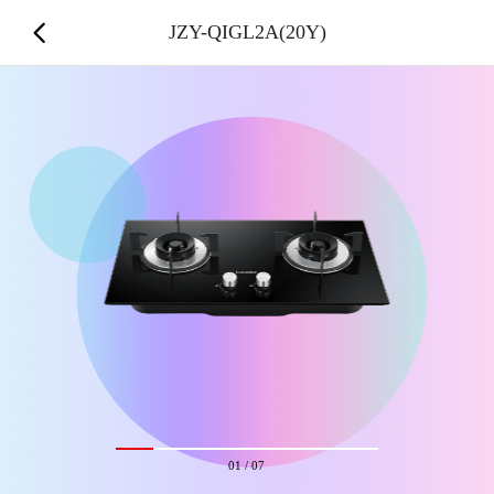
JZY-QIGL2A(20Y)
01
/
07