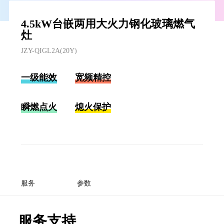
4.5kW台嵌两用大火力钢化玻璃燃气
灶
JZY-QIGL2A(20Y)
一级能效
宽频精控
瞬燃点火
熄火保护
服务
参数
服务支持