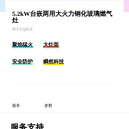
5.2kW台嵌两用大火力钢化玻璃燃气
灶
JZT-LQ2GS
聚焰猛火
大灶面
安全防护
瞬然科技
服务
参数
服务支持