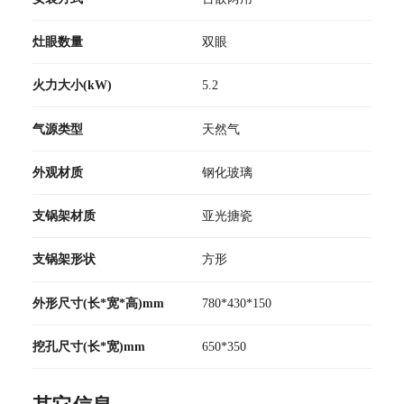
灶眼数量
双眼
火力大小(kW)
5.2
气源类型
天然气
外观材质
钢化玻璃
支锅架材质
亚光搪瓷
支锅架形状
方形
外形尺寸(长*宽*高)mm
780*430*150
挖孔尺寸(长*宽)mm
650*350