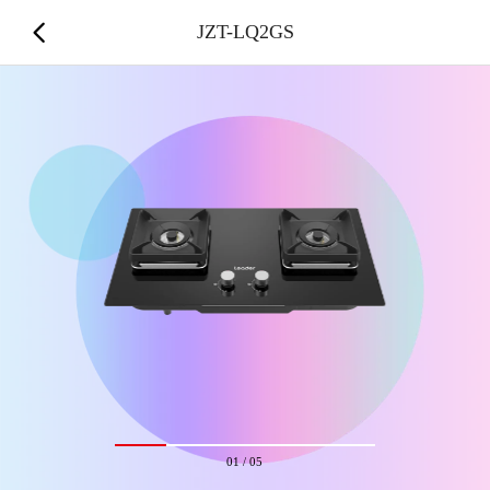
JZT-LQ2GS
01
/
05