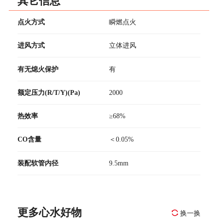
其它信息
点火方式
瞬燃点火
进风方式
立体进风
有无熄火保护
有
额定压力(R/T/Y)(Pa)
2000
热效率
≥68%
CO含量
＜0.05%
装配软管内径
9.5mm
更多心水好物
换一换