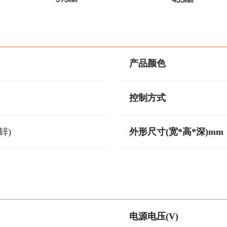
产品颜色
控制方式
锌)
外形尺寸(宽*高*深)mm
电源电压(V)