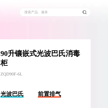
搜索产品、服务
90升镶嵌式光波巴氏消毒
柜
ZQD90F-6L
光波巴氏
前置排气