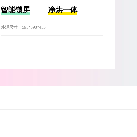
智能锁屏
净烘一体
外观尺寸：
595*598*455