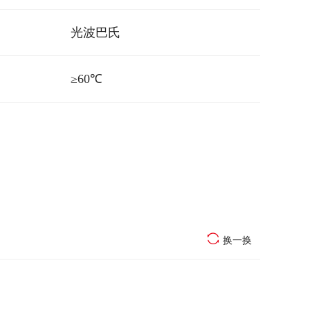
光波巴氏
≥60℃
换一换