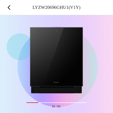
LYZW20696GHU1(V1Y)
01
/
05