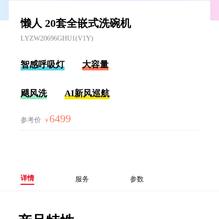
懒人 20套全嵌式洗碗机
LYZW20696GHU1(V1Y)
智感呼吸灯
大容量
飓风洗
AI新风巡航
6499
参考价
￥
详情
服务
参数