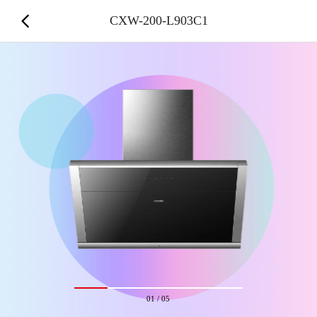
CXW-200-L903C1
01
/
05