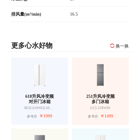
排风量(m³/min)
16.5
更多心水好物
换一换
618升风冷变频
251升风冷变频
对开门冰箱
多门冰箱
BCD-618WGLSSEDW9
LC3-258WS9
￥
1999
￥
1499
参考价
参考价