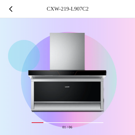
CXW-219-L907C2
01
/
06