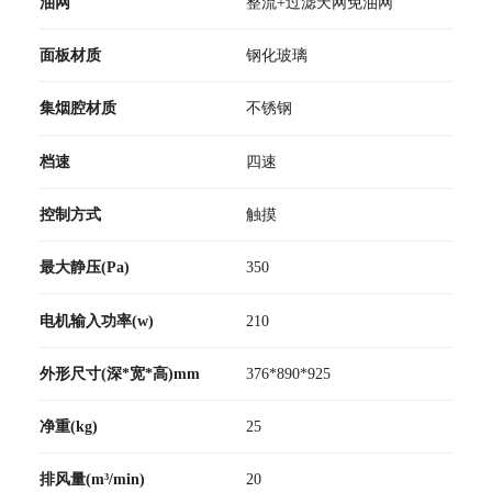
油网
整流+过滤天网免油网
面板材质
钢化玻璃
集烟腔材质
不锈钢
档速
四速
控制方式
触摸
最大静压(Pa)
350
电机输入功率(w)
210
外形尺寸(深*宽*高)mm
376*890*925
净重(kg)
25
排风量(m³/min)
20