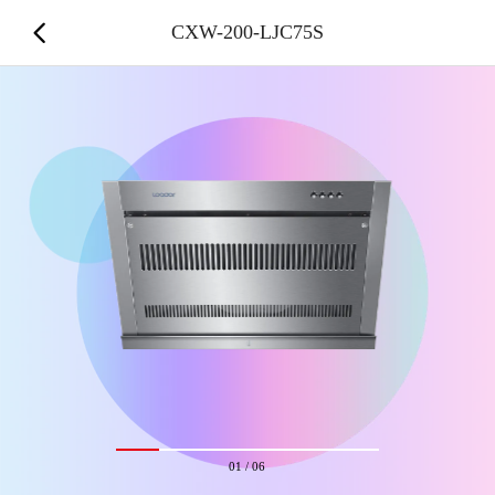
CXW-200-LJC75S
01
/
06