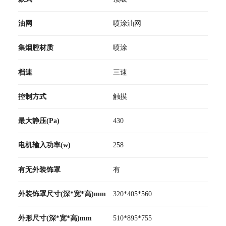
油网
喷涂油网
集烟腔材质
喷涂
档速
三速
控制方式
触摸
最大静压(Pa)
430
电机输入功率(w)
258
有无外装饰罩
有
外装饰罩尺寸(深*宽*高)mm
320*405*560
外形尺寸(深*宽*高)mm
510*895*755