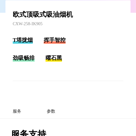
欧式顶吸式吸油烟机
CXW-258-IK905
T塔拢烟
挥手智控
劲吸畅排
曜石黑
服务
参数
服务支持