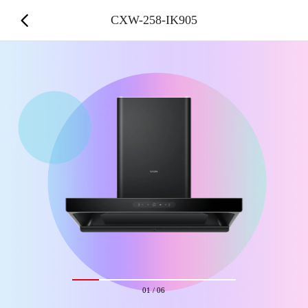
CXW-258-IK905
01
/
06