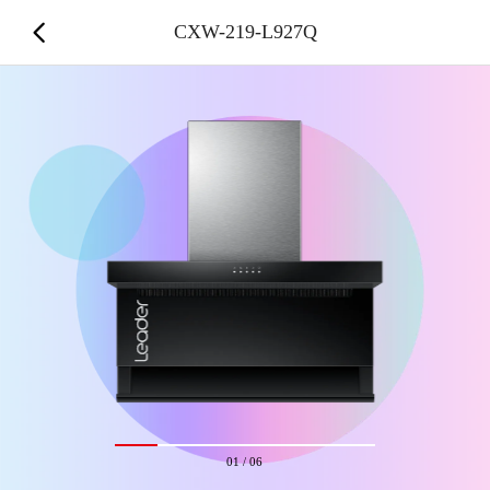
CXW-219-L927Q
01
/
06