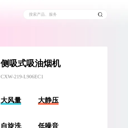
搜索产品、服务
侧吸式吸油烟机
CXW-219-L906EC1
大风量
大静压
自旋洗
低噪音