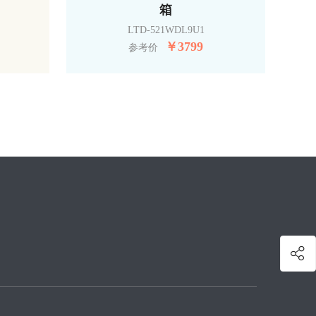
箱
LTD-521WDL9U1
￥
3799
参考价