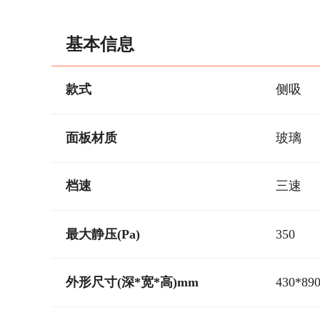
基本信息
款式
侧吸
面板材质
玻璃
档速
三速
最大静压(Pa)
350
外形尺寸(深*宽*高)mm
430*89