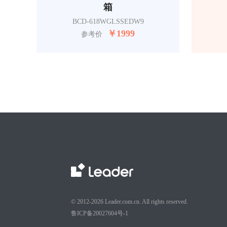
箱
BCD-618WGLSSEDW9
￥
1999
参考价
© 2012-2026 Leader.com.cn. All rights reserved.
鲁ICP备20027604号-1