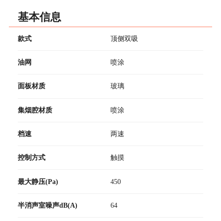
基本信息
款式
顶侧双吸
油网
喷涂
面板材质
玻璃
集烟腔材质
喷涂
档速
两速
控制方式
触摸
最大静压(Pa)
450
半消声室噪声dB(A)
64