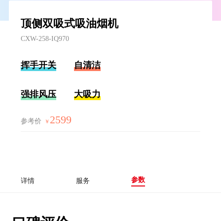
顶侧双吸式吸油烟机
CXW-258-IQ970
挥手开关
自清洁
强排风压
大吸力
2599
参考价
￥
参数
详情
服务