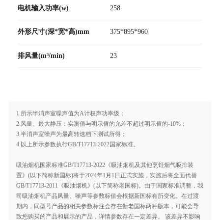
电机输入功率(w)
258
外形尺寸(深*宽*高)mm
375*895*960
排风量(m³/min)
23
1.所示半消声室噪声值为A计权声功率级；
2.风量、最大静压：实测值与明示值的允差不超过明示值的-10%；
3.半消声室噪声为最高转速档下测试所得；
4.以上所示参数执行GB/T17713-2022国家标准。
吸油烟机国家标准GB/T17713-2022《吸油烟机及其他烹饪烟气吸排装
置》(以下简称新国标)将于2024年1月1日正式实施，实施后将全面代替
GB/T17713-2011《吸油烟机》(以下简称老国标)。由于国家标准调整，我
司吸油烟机产品风量、噪声等参数标值会根据新国标有所变化。在过渡
期内，同型号产品的相关参数标注会存在新老国标两种版本，可能会导
致您购买的产品和展示的产品，详情参数存在一定差异。 该差异不影响