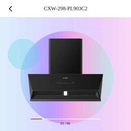
CXW-298-PL903C2
01
/
06