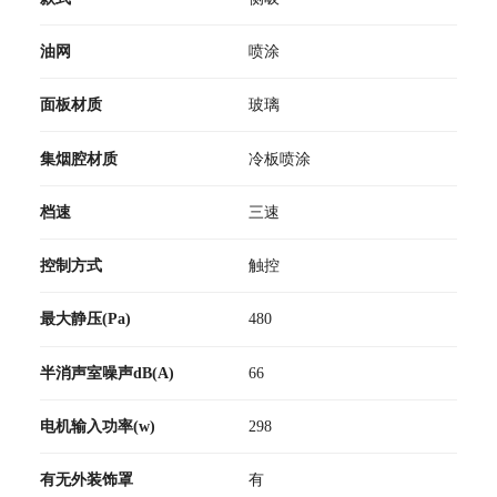
油网
喷涂
面板材质
玻璃
集烟腔材质
冷板喷涂
档速
三速
控制方式
触控
最大静压(Pa)
480
半消声室噪声dB(A)
66
电机输入功率(w)
298
有无外装饰罩
有