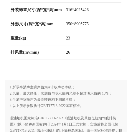
外装饰罩尺寸(深*宽*高)mm
316*402*426
外形尺寸(深*宽*高)mm
350*890*775
重量(kg)
23
排风量(m³/min)
26
1.所示半消声室噪声值为A计权声功率级；
2.风量、最大静压：实测值与明示值的允差不超过明示值的-10%；
3.半消声室噪声为最高转速档下测试所得；
4.以上所示参数执行GB/T17713-2022国家标准。
吸油烟机国家标准GB/T17713-2022《吸油烟机及其他烹饪烟气吸排装
置》(以下简称新国标)将于2024年1月1日正式实施，实施后将全面代替
GB/T17713-2011《吸油烟机》(以下简称老国标)。由于国家标准调整，我