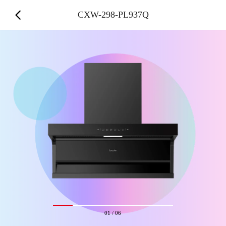
CXW-298-PL937Q
01
/
06