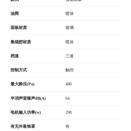
油网
喷涂
面板材质
玻璃
集烟腔材质
喷涂
档速
三速
控制方式
触控
最大静压(Pa)
480
半消声室噪声dB(A)
64
电机输入功率(w)
298
有无外装饰罩
有