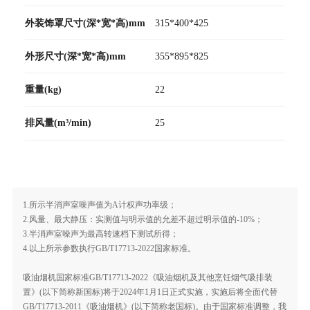
外装饰罩尺寸(深*宽*高)mm
315*400*425
外形尺寸(深*宽*高)mm
355*895*825
重量(kg)
22
排风量(m³/min)
25
1.所示半消声室噪声值为A计权声功率级；
2.风量、最大静压：实测值与明示值的允差不超过明示值的-10%；
3.半消声室噪声为最高转速档下测试所得；
4.以上所示参数执行GB/T17713-2022国家标准。
吸油烟机国家标准GB/T17713-2022《吸油烟机及其他烹饪烟气吸排装
置》(以下简称新国标)将于2024年1月1日正式实施，实施后将全面代替
GB/T17713-2011《吸油烟机》(以下简称老国标)。由于国家标准调整，我