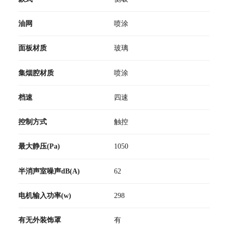
油网
喷涂
面板材质
玻璃
集烟腔材质
喷涂
档速
四速
控制方式
触控
最大静压(Pa)
1050
半消声室噪声dB(A)
62
电机输入功率(w)
298
有无外装饰罩
有