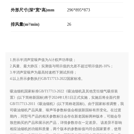
外形尺寸(深*宽*高)mm
296*895*873
排风量(m³/min)
26
1.所示半消声室噪声值为A计权声功率级；
2.风量、最大静压：实测值与明示值的允差不超过明示值的-10%；
3.半消声室噪声为最高转速档下测试所得；
4.以上所示参数执行GB/T17713-2022国家标准。
吸油烟机国家标准GB/T17713-2022《吸油烟机及其他烹饪烟气吸排装
置》(以下简称新国标)将于2024年1月1日正式实施，实施后将全面代替
GB/T17713-2011《吸油烟机》(以下简称老国标)。由于国家标准调整，我
司吸油烟机产品风量、噪声等参数标值会根据新国标有所变化。在过渡
期内，同型号产品的相关参数标注会存在新老国标两种版本，可能会导
致您购买的产品和展示的产品，详情参数存在一定差异。 该差异不影响
相应油烟机的功能和质量，两个版本的参数标值均符合国家要求，使用