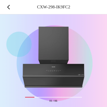
CXW-298-IK9FC2
01
/
06