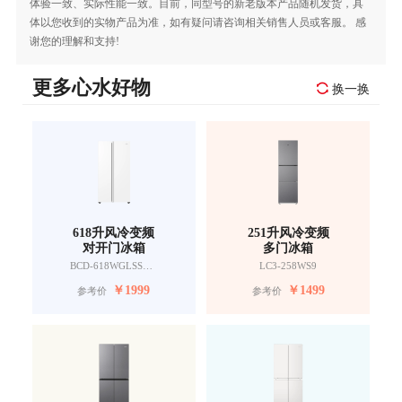
体验一致、实际性能一致。目前，同型号的新老版本产品随机发货，具
体以您收到的实物产品为准，如有疑问请咨询相关销售人员或客服。 感
谢您的理解和支持!
更多心水好物
换一换
618升风冷变频
251升风冷变频
对开门冰箱
多门冰箱
BCD-618WGLSSEDW9
LC3-258WS9
￥
1999
￥
1499
参考价
参考价