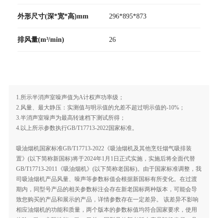
外形尺寸(深*宽*高)mm
296*895*873
排风量(m³/min)
26
1.所示半消声室噪声值为A计权声功率级；
2.风量、最大静压：实测值与明示值的允差不超过明示值的-10%；
3.半消声室噪声为最高转速档下测试所得；
4.以上所示参数执行GB/T17713-2022国家标准。
吸油烟机国家标准GB/T17713-2022《吸油烟机及其他烹饪烟气吸排装
置》(以下简称新国标)将于2024年1月1日正式实施，实施后将全面代替
GB/T17713-2011《吸油烟机》(以下简称老国标)。由于国家标准调整，我
司吸油烟机产品风量、噪声等参数标值会根据新国标有所变化。在过渡
期内，同型号产品的相关参数标注会存在新老国标两种版本，可能会导
致您购买的产品和展示的产品，详情参数存在一定差异。 该差异不影响
相应油烟机的功能和质量，两个版本的参数标值均符合国家要求，使用