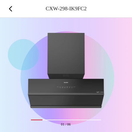
CXW-298-IK9FC2
01
/
06