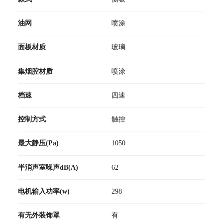
油网
喷涂
面板材质
玻璃
集烟腔材质
喷涂
档速
四速
控制方式
触控
最大静压(Pa)
1050
半消声室噪声dB(A)
62
电机输入功率(w)
298
有无外装饰罩
有