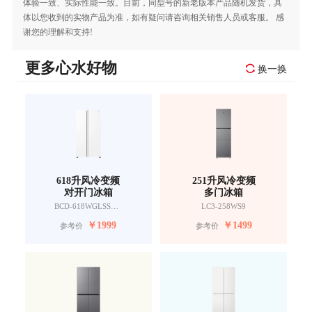
体验一致、实际性能一致。目前，同型号的新老版本产品随机发货，具
体以您收到的实物产品为准，如有疑问请咨询相关销售人员或客服。 感
谢您的理解和支持!
更多心水好物
换一换
618升风冷变频
251升风冷变频
对开门冰箱
多门冰箱
BCD-618WGLSSEDW9
LC3-258WS9
￥
1999
￥
1499
参考价
参考价