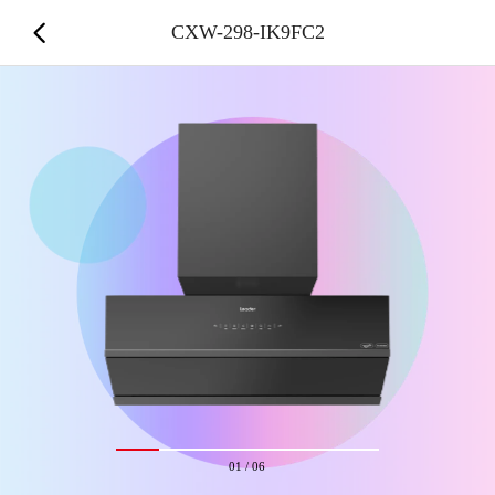
CXW-298-IK9FC2
01
/
06