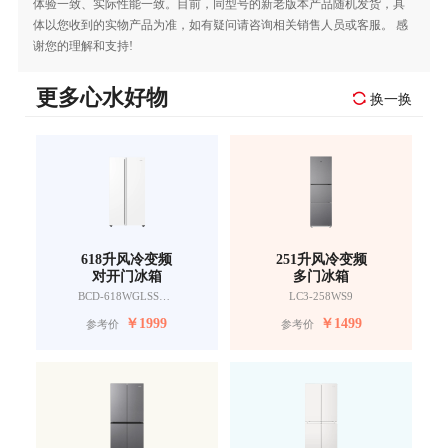
体验一致、实际性能一致。目前，同型号的新老版本产品随机发货，具
体以您收到的实物产品为准，如有疑问请咨询相关销售人员或客服。 感
谢您的理解和支持!
更多心水好物
换一换
618升风冷变频
251升风冷变频
对开门冰箱
多门冰箱
BCD-618WGLSSEDW9
LC3-258WS9
￥
1999
￥
1499
参考价
参考价