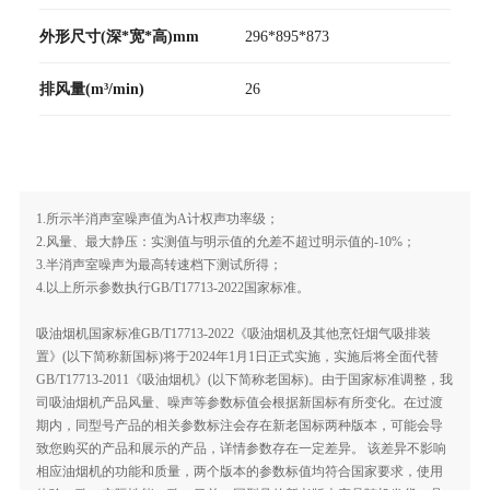
外形尺寸(深*宽*高)mm
296*895*873
排风量(m³/min)
26
1.所示半消声室噪声值为A计权声功率级；
2.风量、最大静压：实测值与明示值的允差不超过明示值的-10%；
3.半消声室噪声为最高转速档下测试所得；
4.以上所示参数执行GB/T17713-2022国家标准。
吸油烟机国家标准GB/T17713-2022《吸油烟机及其他烹饪烟气吸排装
置》(以下简称新国标)将于2024年1月1日正式实施，实施后将全面代替
GB/T17713-2011《吸油烟机》(以下简称老国标)。由于国家标准调整，我
司吸油烟机产品风量、噪声等参数标值会根据新国标有所变化。在过渡
期内，同型号产品的相关参数标注会存在新老国标两种版本，可能会导
致您购买的产品和展示的产品，详情参数存在一定差异。 该差异不影响
相应油烟机的功能和质量，两个版本的参数标值均符合国家要求，使用