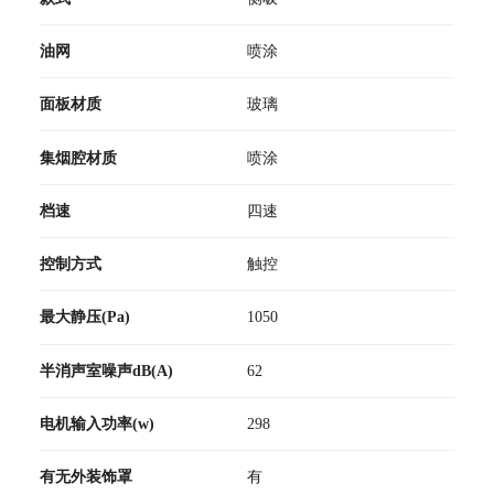
油网
喷涂
面板材质
玻璃
集烟腔材质
喷涂
档速
四速
控制方式
触控
最大静压(Pa)
1050
半消声室噪声dB(A)
62
电机输入功率(w)
298
有无外装饰罩
有