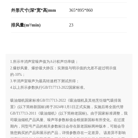
外形尺寸(深*宽*高)mm
365*895*860
排风量(m³/min)
23
1.所示半消声室噪声值为A计权声功率级；
2.爆炒风量、爆炒最大静压：实测值与明示值的允差不超过明示值
的-10%；
3.半消声室噪声为最高转速档下测试所得；
4.以上所示参数执行GB/T17713-2022国家标准。
吸油烟机国家标准GB/T17713-2022《吸油烟机及其他烹饪烟气吸排装
置》(以下简称新国标)将于2024年1月1日正式实施，实施后将全面代替
GB/T17713-2011《吸油烟机》(以下简称老国标)。由于国家标准调整，我
司吸油烟机产品风量、噪声等参数标值会根据新国标有所变化。在过渡
期内，同型号产品的相关参数标注会存在新老国标两种版本，可能会导
致您购买的产品和展示的产品，详情参数存在一定差异。 该差异不影响