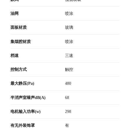
油网
喷涂
面板材质
玻璃
集烟腔材质
喷涂
档速
三速
控制方式
触控
最大静压(Pa)
480
半消声室噪声dB(A)
68
电机输入功率(w)
298
有无外装饰罩
有