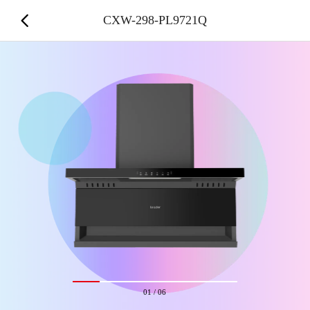
CXW-298-PL9721Q
01
/
06