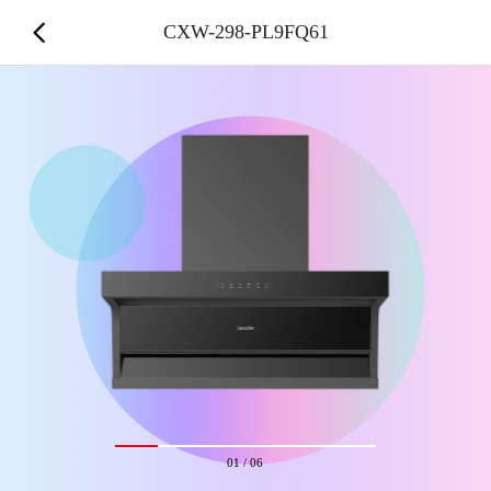
CXW-298-PL9FQ61
01
/
06