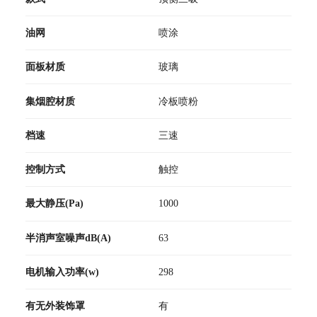
油网
喷涂
面板材质
玻璃
集烟腔材质
冷板喷粉
档速
三速
控制方式
触控
最大静压(Pa)
1000
半消声室噪声dB(A)
63
电机输入功率(w)
298
有无外装饰罩
有