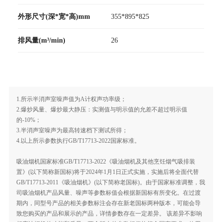
外形尺寸(深*宽*高)mm
355*895*825
排风量(m³/min)
26
1.所示半消声室噪声值为A计权声功率级；
2.爆炒风量、爆炒最大静压：实测值与明示值的允差不超过明示值
的-10%；
3.半消声室噪声为最高转速档下测试所得；
4.以上所示参数执行GB/T17713-2022国家标准。
吸油烟机国家标准GB/T17713-2022《吸油烟机及其他烹饪烟气吸排装
置》(以下简称新国标)将于2024年1月1日正式实施，实施后将全面代替
GB/T17713-2011《吸油烟机》(以下简称老国标)。由于国家标准调整，我
司吸油烟机产品风量、噪声等参数标值会根据新国标有所变化。在过渡
期内，同型号产品的相关参数标注会存在新老国标两种版本，可能会导
致您购买的产品和展示的产品，详情参数存在一定差异。 该差异不影响