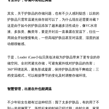
其实，关于护肤品的存储问题，也有不少人感到疑惑：以前的
护肤品只需常温避光保存就可以了，为什么现在还需要冷藏？
这是由于如今的护肤品添加了越来越多活性成分，像VC水溶
液、多肽类、酶类等，要是开封后一直暴露在室温下，往往一
周就会开始慢慢氧化，一些高端护肤品甚至对温度、湿度的波
动都很敏感。
于是，Leader iCase小仙贝美妆冰箱为护肤品带来了更专业的存
储空间。全封闭避光存储，可避免紫外线对护肤品的伤害；
360°环绕送风，避免形成凝露，保持护肤品质地干爽稳定；三
档变温模式，可以根据季节的变化及时调整存储环境。
智慧管理，出差在外也能调温
不少年轻女生都有过这种经历：囤了太多护肤品，有的用了不
到一半就搁置了，等想起来的时候已经过期；临时出差，家里