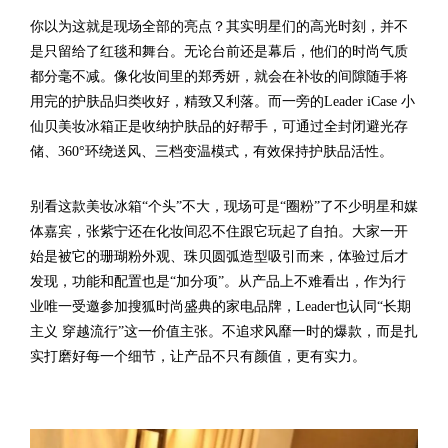
你以为这就是现场全部的亮点？其实明星们的高光时刻，并不
是只留给了红毯和舞台。无论台前还是幕后，他们的时尚气质
都分毫不减。像化妆间里的郑秀妍，就会在补妆的间隙随手将
用完的护肤品归类收好，精致又利落。而一旁的Leader iCase 小
仙贝美妆冰箱正是收纳护肤品的好帮手，可通过全封闭避光存
储、360°环绕送风、三档变温模式，有效保持护肤品活性。
别看这款美妆冰箱“个头”不大，现场可是“圈粉”了不少明星和媒
体嘉宾，张紫宁还在化妆间忍不住跟它玩起了自拍。大家一开
始是被它的珊瑚粉外观、珠贝圆弧造型吸引而来，体验过后才
发现，功能和配置也是“加分项”。从产品上不难看出，作为行
业唯一受邀参加搜狐时尚盛典的家电品牌，Leader也认同“长期
主义 穿越流行”这一价值主张。不追求风靡一时的爆款，而是扎
实打磨好每一个细节，让产品不只有颜值，更有实力。