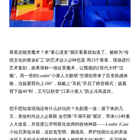
香蕉还能变魔术？来“童心迸发”展区看看就知道了。被称为“传
统文化的黄金矿工”的艺术达人@钟也棠 用23个香蕉，现场进行
艺术复刻，效果堪称一场近景魔术，让围观的Z世代大呼“过
瘾”。而一旁的Leader“小黄人大眼萌”空调也带来了百变风感体
验，当旋翼臂向上180°，就戴上“耳机”开启了静音模式；旋翼
臂下旋40°时，又可以秒变“口罩小黄人”防止冷风直吹。
想不想知道现场还有什么好玩的？先剧透一波：接下来的几
天，美妆时尚达人@慕斯 会空降“不潮不丽”展区，带来1小时素
人大改造，并首度公开明星化妆师的收纳神器——Leader iCase
小仙贝美妆冰箱，这款造型萌、颜值高、养护技能出众的美妆
冰箱几天前还在搜狐时尚盛典上被明星主动“种草”。千万级旅