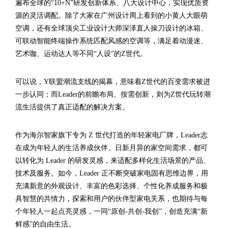
遍布全球的“10+N”研发创新体系、八大设计中心，实现优质资
源的灵活调配。除了大家在广州设计周上看到的小黄人大眼萌
空调，还有全球顶尖工业设计大师深泽直人操刀设计的冰箱、
可联动智能终端操作系统匹配风感的空调等，满足着动漫迷、
艺术咖、运动达人等不同“人设”的Z世代。
可以说，Y联盟潮流支线的揭幕，意味着Z世代的百变需求被进
一步认同；而Leader的前瞻布局、按需创新，则为Z世代玩转潮
流生活提供了真正适配的解决方案。
作为海尔智家旗下专为 Z 世代打造的年轻家电厂牌，Leader志
在成为年轻人的生活养成伙伴。日新月异的家空间需求，都可
以转化为 Leader 的研发灵感，来适配多样化生活场景的产品、
技术及服务。如今，Leader 正不断突破家电固有思维边界，用
充满新意的外观设计、丰富的色彩选择、个性化养成服务和极
具智慧的共情力，探索和用户的伙伴型家电关系，也期待与每
个年轻人一起点亮灵感，一同“原创-共创-我创”，创造充满“新
鲜感”的自由生活。