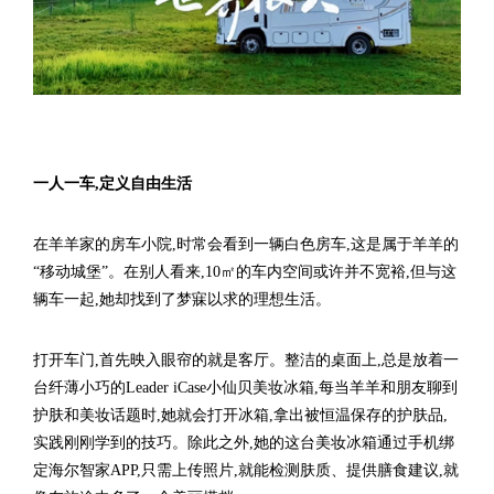
一人一车,定义自由生活
在羊羊家的房车小院,时常会看到一辆白色房车,这是属于羊羊的
“移动城堡”。在别人看来,10㎡的车内空间或许并不宽裕,但与这
辆车一起,她却找到了梦寐以求的理想生活。
打开车门,首先映入眼帘的就是客厅。整洁的桌面上,总是放着一
台纤薄小巧的Leader iCase小仙贝美妆冰箱,每当羊羊和朋友聊到
护肤和美妆话题时,她就会打开冰箱,拿出被恒温保存的护肤品,
实践刚刚学到的技巧。除此之外,她的这台美妆冰箱通过手机绑
定海尔智家APP,只需上传照片,就能检测肤质、提供膳食建议,就