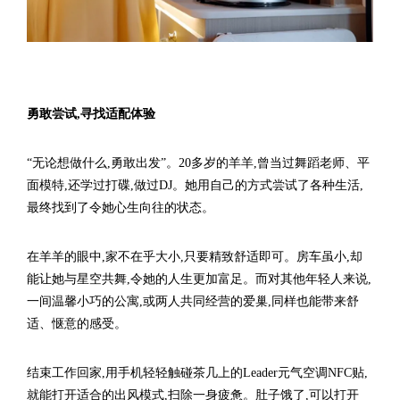
勇敢尝试,寻找适配体验
“无论想做什么,勇敢出发”。20多岁的羊羊,曾当过舞蹈老师、平
面模特,还学过打碟,做过DJ。她用自己的方式尝试了各种生活,
最终找到了令她心生向往的状态。
在羊羊的眼中,家不在乎大小,只要精致舒适即可。房车虽小,却
能让她与星空共舞,令她的人生更加富足。而对其他年轻人来说,
一间温馨小巧的公寓,或两人共同经营的爱巢,同样也能带来舒
适、惬意的感受。
结束工作回家,用手机轻轻触碰茶几上的Leader元气空调NFC贴,
就能打开适合的出风模式,扫除一身疲惫。肚子饿了,可以打开