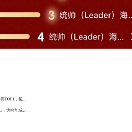
618榜单：统帅懒人三筒全网销额TOP1，揽多筒洗衣机榜前三
统帅懒人三筒618六大榜单TOP1，为啥能成为用户首选？