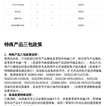
YS-SYJ试衣镜
1
1
电器件
阳台柜
1
1
电器件
健康手表
1
1
电器件
统帅折叠洗衣机
1
1
电器件
特殊产品三包政策
1、特殊产品三包政策说明：
商用洗衣机，干衣机部分型号产品整机及零部件包修三年，部分型号产品整机
及零部件包修一年，（具体型号根据通知或产品说明书规定执行）。售后只为
用户小微指定的海尔商用机型号及商用平台开源授权客户提供服务（具体客户
明细根据通知规定执行）,其他私自改装的投币式、IC卡式洗衣机不提供维修服
务。商用现有型号 SXB65-69H，SXB65-69H，SGDZ136-5107UB，
SGDZ136-5108UB，SGDZ90-626UZ，SXG136-HD5108DU1，SXG136-
HD5108DUB，SXG100-B1426UZ，SXB60-69H，SXG136-HD5107DUB提
供保内安装结算服务，其余型号不执行保内结算服务；（后期变更调整根据通
知要求执行） 。
2、延保政策特殊说明：
①家用机：自维修完毕之日起整机包修3个月，所更换零部件包修1年，即维修
完毕后产品3个月内出现任何问题需维修，或同一零部件1年内出现问题需要更