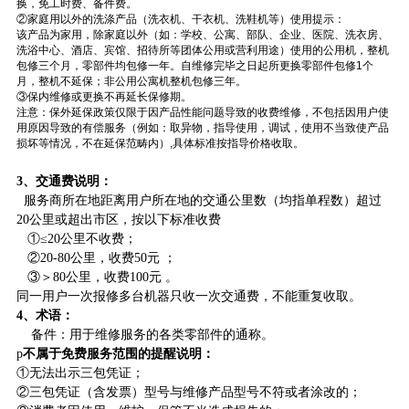
换，免工时费、备件费。
②家庭用以外的洗涤产品（洗衣机、干衣机、洗鞋机等）使用提示：
该产品为家用，除家庭以外（如：学校、公寓、部队、企业、医院、洗衣房、
洗浴中心、酒店、宾馆、招待所等团体公用或营利用途）使用的公用机，整机
包修三个月，零部件均包修一年。自维修完毕之日起所更换零部件包修1个
月，整机不延保；非公用公寓机整机包修三年。
③保内维修或更换不再延长保修期。
注意：保外延保政策仅限于因产品性能问题导致的收费维修，不包括因用户使
用原因导致的有偿服务（例如：取异物，指导使用，调试，使用不当致使产品
损坏等情况，不在延保范畴内）,具体标准按指导价格收取。
3、交通费说明：
服务商所在地距离用户所在地的交通公里数（均指单程数）超过
20公里或超出市区，按以下标准收费
①≤20公里不收费；
②20-80公里，收费50元
；
③＞80公里，收费100元
。
同一用户一次报修多台机器只收一次交通费，不能重复收取。
4、术语：
备件：用于维修服务的各类零部件的通称。
p
不属于免费服务范围的提醒说明：
①无法出示三包凭证；
②三包凭证（含发票）型号与维修产品型号不符或者涂改的；