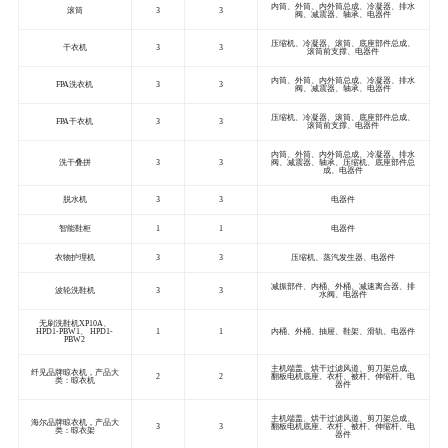
内筒、外筒、内外筒总成、冷凝器、排水
滚筒
3
3
阀、减震器、轴承、电器件
压缩机、冷凝器、滚筒、底座部件总成、
干衣机
3
3
滚筒前支撑、电器件
内筒、外筒、内外筒总成、冷凝器、排水
FPA洗衣机
3
3
阀、减震器、轴承、电器件
压缩机、冷凝器、滚筒、底座部件总成、
FPA干衣机
3
3
滚筒前支撑、电器件
内筒、外筒、内外筒总成、冷凝器、排水
洗干叠拼
3
3
阀、减震器、轴承、压缩机、底座部件总
成、电器件
脱水机
3
3
电器件
智能鞋柜
1
1
电器件
衣物护理机
3
3
压缩机、蒸汽发生器、电器件
减振部件、内桶、外桶、减速离合器、排
波轮洗鞋机
3
3
水阀、电器件
无刷洗鞋机XP10A、
HPD1-PBW1、 HPD1-
1
1
内桶、外桶、抽屉、鞋架、滑轨、电器件
PBW2
主机端盖、烘干过滤风道、剪刀架总成、
纤见品牌晾衣机，产品大
2
2
翻板电机底座、衣杆、被杆、伸缩杆、电
类：晾衣机
器件
主机端盖、烘干过滤风道、剪刀架总成、
海尔品牌晾衣机，产品大
3
3
翻板电机底座、衣杆、被杆、伸缩杆、电
类：晾衣架
器件