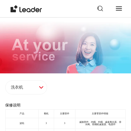
保修说明
产品
整机
主要部件
主要零部件明细
减振部件、内桶、外桶、减速离合器、排
波轮
3
3
水阀、双桶机减速器、电器件