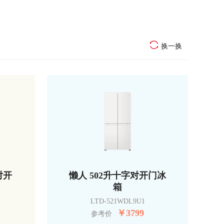
换一换
对开
懒人 502升十字对开门冰
箱
LTD-521WDL9U1
￥
3799
参考价