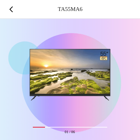
TA55MA6
01
/
06