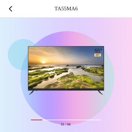
TA55MA6
01
/
06