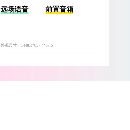
远场语音
前置音箱
外观尺寸：
1448.1*857.4*67.6