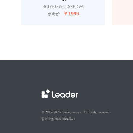
BCD-618WGLSSEDW9
￥
1999
参考价
© 2012-2026 Leader.com.cn. All rights reserved.
鲁ICP备20027604号-1