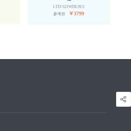
LTD-521WDL9U1
￥
3799
参考价