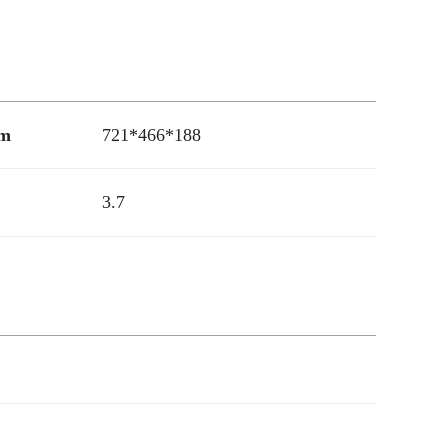
m
721*466*188
3.7