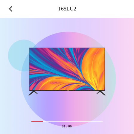
T65LU2
01
/
06