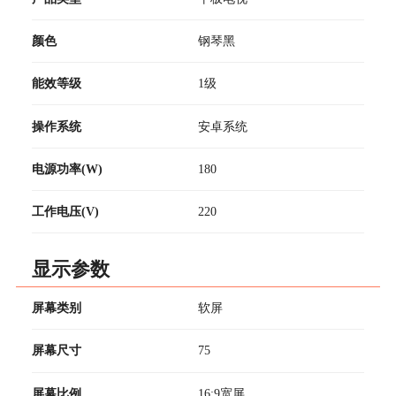
颜色
钢琴黑
能效等级
1级
操作系统
安卓系统
电源功率(W)
180
工作电压(V)
220
显示参数
屏幕类别
软屏
屏幕尺寸
75
屏幕比例
16:9宽屏