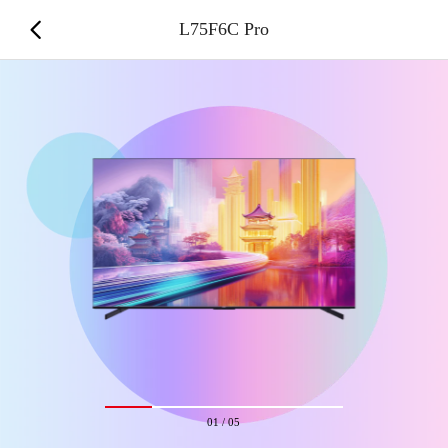
L75F6C Pro
01
/
05