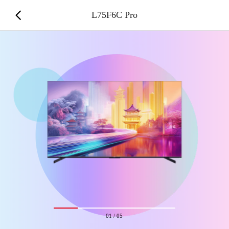
L75F6C Pro
01
/
05