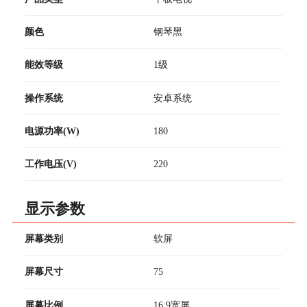
颜色
钢琴黑
能效等级
1级
操作系统
安卓系统
电源功率(W)
180
工作电压(V)
220
显示参数
屏幕类别
软屏
屏幕尺寸
75
屏幕比例
16:9宽屏