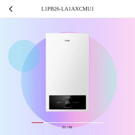
L1PB26-LA1AXCMU1
01
/
06