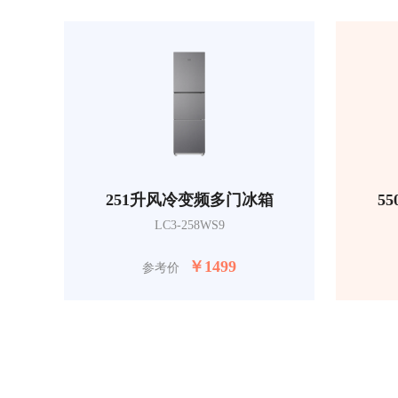
251升风冷变频多门冰箱
5
LC3-258WS9
￥
1499
参考价