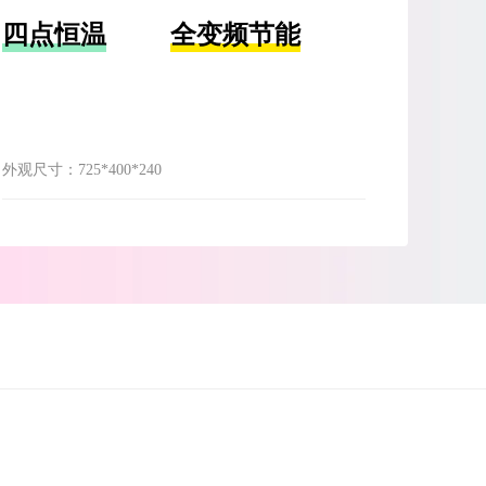
四点恒温
全变频节能
外观尺寸：
725*400*240