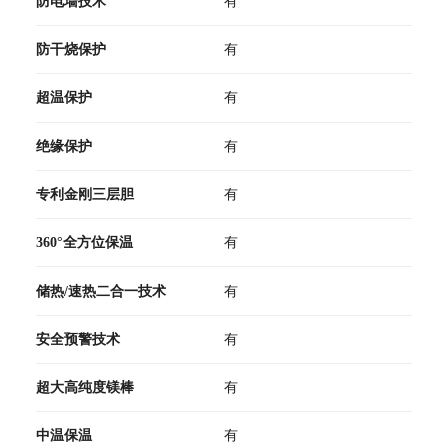
防电墙技术
有
防干烧保护
有
超温保护
有
绝缘保护
有
专利金刚三层胆
有
360°全方位保温
有
储热/速热二合一技术
有
安全预警技术
有
超大高纯度镁棒
有
中温保温
有