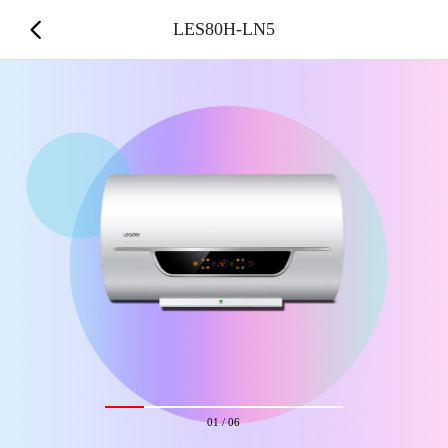
LES80H-LN5
01
/
06