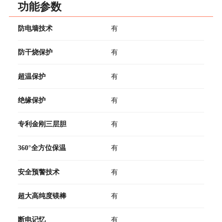
功能参数
防电墙技术
有
防干烧保护
有
超温保护
有
绝缘保护
有
专利金刚三层胆
有
360°全方位保温
有
安全预警技术
有
超大高纯度镁棒
有
断电记忆
有