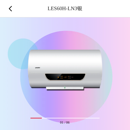
LES60H-LN3银
01
/
06