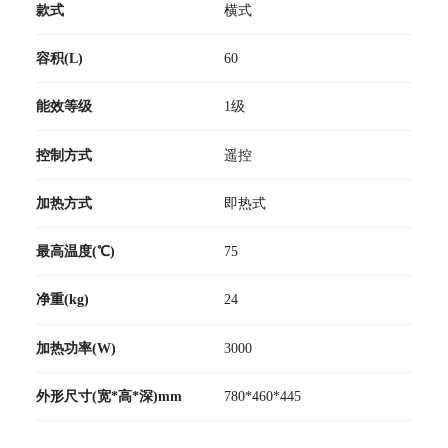
款式
横式
容积(L)
60
能效等级
1级
控制方式
遥控
加热方式
即热式
最高温度(℃)
75
净重(kg)
24
加热功率(W)
3000
外形尺寸(宽*高*深)mm
780*460*445