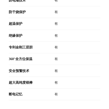
防电墙技术
有
防干烧保护
有
超温保护
有
绝缘保护
有
专利金刚三层胆
有
360°全方位保温
有
安全预警技术
有
超大高纯度镁棒
有
断电记忆
有