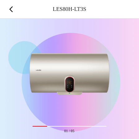
LES80H-LT3S
01
/
05