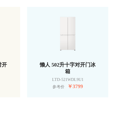
对开
懒人 502升十字对开门冰
箱
LTD-521WDL9U1
￥
3799
参考价