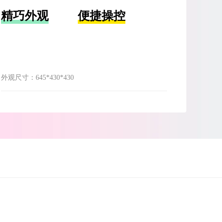
精巧外观
便捷操控
外观尺寸：
645*430*430