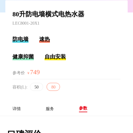
80升防电墙横式电热水器
LEC8001-20X1
防电墙
速热
健康抑菌
自由安装
749
参考价
￥
容积(L):
50
80
参数
详情
服务