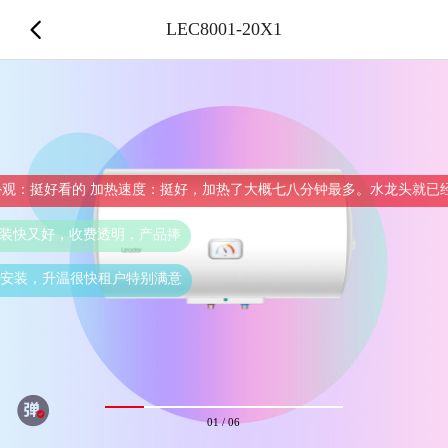
LEC8001-20X1
挺好，加热了大概七八分钟最多。水龙头就已经出热水了 耗能情况：2级
捧
意
01
/
06