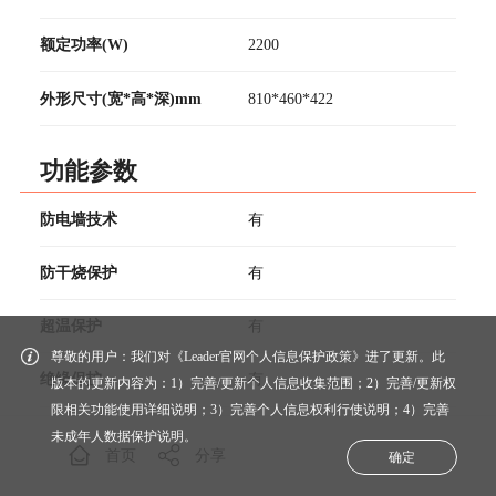
额定功率(W)
2200
外形尺寸(宽*高*深)mm
810*460*422
功能参数
防电墙技术
有
防干烧保护
有
超温保护
有
尊敬的用户：我们对《Leader官网个人信息保护政策》进了更新。此
绝缘保护
有
版本的更新内容为：1）完善/更新个人信息收集范围；2）完善/更新权
限相关功能使用详细说明；3）完善个人信息权利行使说明；4）完善
专利金刚三层胆
有
未成年人数据保护说明。
首页
分享
确定
安全预警技术
有