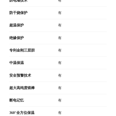
防电墙技术
有
防干烧保护
有
超温保护
有
绝缘保护
有
专利金刚三层胆
有
中温保温
有
安全预警技术
有
超大高纯度镁棒
有
断电记忆
有
360°全方位保温
有