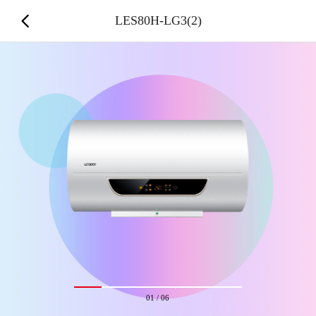
LES80H-LG3(2)
01
/
06