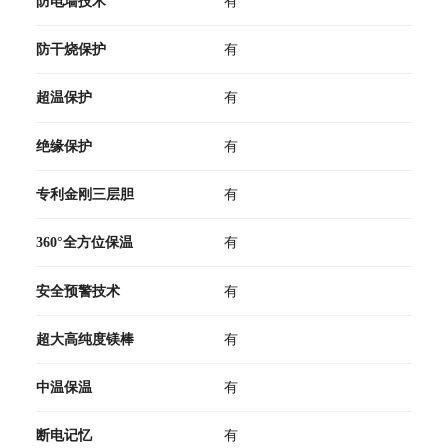
防电墙技术
有
防干烧保护
有
超温保护
有
绝缘保护
有
专利金刚三层胆
有
360°全方位保温
有
安全预警技术
有
超大高纯度镁棒
有
中温保温
有
断电记忆
有