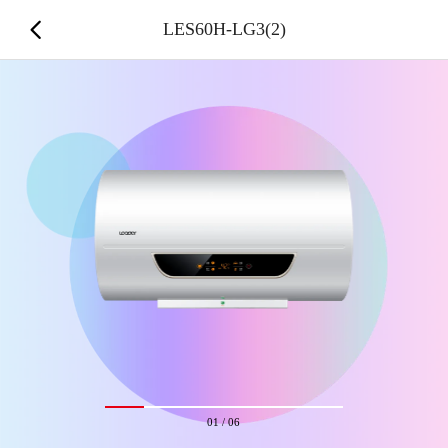
LES60H-LG3(2)
01
/
06