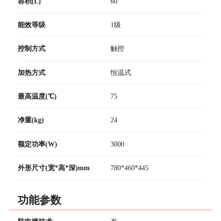
容积(L)
60
能效等级
1级
控制方式
触控
加热方式
恒温式
最高温度(℃)
75
净重(kg)
24
额定功率(W)
3000
外形尺寸(宽*高*深)mm
780*460*445
功能参数