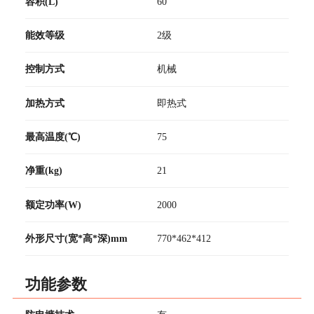
容积(L)
60
能效等级
2级
控制方式
机械
加热方式
即热式
最高温度(℃)
75
净重(kg)
21
额定功率(W)
2000
外形尺寸(宽*高*深)mm
770*462*412
功能参数