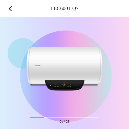
LEC6001-Q7
01
/
05