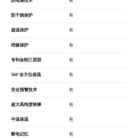
防电墙技术
有
防干烧保护
有
超温保护
有
绝缘保护
有
专利金刚三层胆
有
360°全方位保温
有
安全预警技术
有
超大高纯度镁棒
有
中温保温
有
断电记忆
有