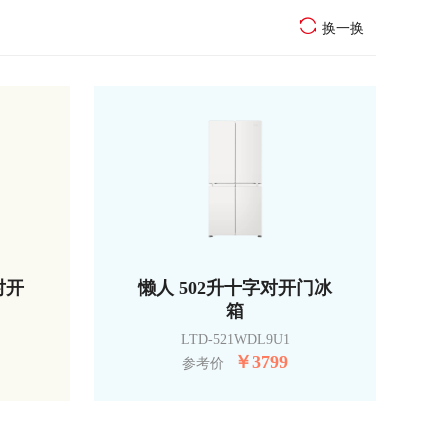
换一换
对开
懒人 502升十字对开门冰
箱
LTD-521WDL9U1
￥
3799
参考价