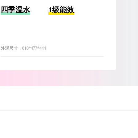
四季温水
1级能效
外观尺寸：
810*477*444