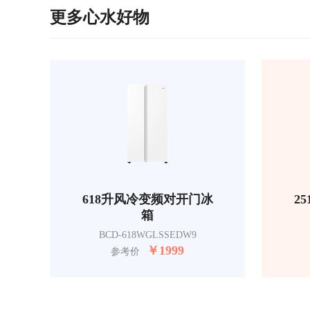
更多心水好物
618升风冷变频对开门冰
2
箱
BCD-618WGLSSEDW9
￥
1999
参考价