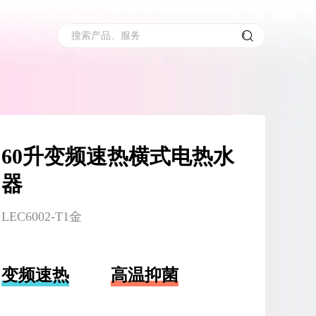
搜索产品、服务
60升变频速热横式电热水
器
LEC6002-T1金
变频速热
高温抑菌